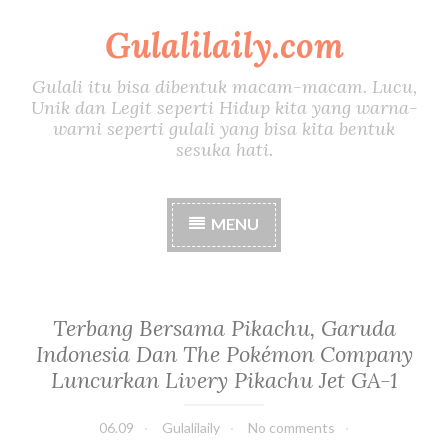
Gulalilaily.com
S
k
i
Gulali itu bisa dibentuk macam-macam. Lucu,
p
Unik dan Legit seperti Hidup kita yang warna-
t
warni seperti gulali yang bisa kita bentuk
o
sesuka hati.
c
o
n
MENU
t
e
n
t
Terbang Bersama Pikachu, Garuda
Indonesia Dan The Pokémon Company
Luncurkan Livery Pikachu Jet GA-1
06.09
Gulalilaily
No comments