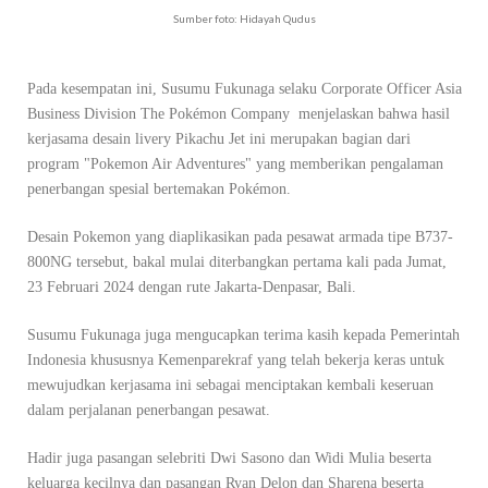
Sumber foto: Hidayah Qudus
Pada kesempatan ini, Susumu Fukunaga selaku Corporate Officer Asia
Business Division The Pokémon Company menjelaskan bahwa hasil
kerjasama desain livery Pikachu Jet ini merupakan bagian dari
program "Pokemon Air Adventures" yang memberikan pengalaman
penerbangan spesial bertemakan Pokémon.
Desain Pokemon yang diaplikasikan pada pesawat armada tipe B737-
800NG tersebut, bakal mulai diterbangkan pertama kali pada Jumat,
23 Februari 2024 dengan rute Jakarta-Denpasar, Bali.
Susumu Fukunaga juga mengucapkan terima kasih kepada Pemerintah
Indonesia khususnya Kemenparekraf yang telah bekerja keras untuk
mewujudkan kerjasama ini sebagai menciptakan kembali keseruan
dalam perjalanan penerbangan pesawat.
Hadir juga pasangan selebriti Dwi Sasono dan Widi Mulia beserta
keluarga kecilnya dan pasangan Ryan Delon dan Sharena beserta