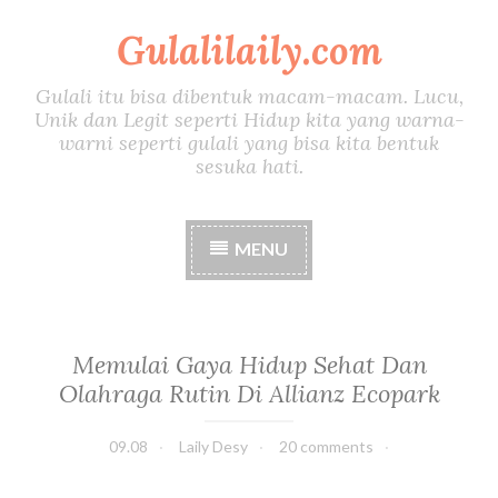
Gulalilaily.com
S
k
i
Gulali itu bisa dibentuk macam-macam. Lucu,
p
Unik dan Legit seperti Hidup kita yang warna-
t
warni seperti gulali yang bisa kita bentuk
o
sesuka hati.
c
o
n
MENU
t
e
n
t
Memulai Gaya Hidup Sehat Dan
Olahraga Rutin Di Allianz Ecopark
09.08
Laily Desy
20 comments