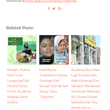
Indonesia di
www.allianz.co.id/sweatchallenge
.
Related Posts:
Mudah, Praktis
Hasil Nyata
Asyiknya Bisa Main
Dan Fresh
Treatment Deluxe
Lagi Ke Samudra.
Langsung Dari
Package Dari
Ajak Keluarga Dan
Petani Panen
Rumah Syantik Sari
Sahabat Menikmati
Fresh. Asyiknya
Surya, Glow
Keseruan Rekreasi
Belanja Sayur
Together.
Ke Ocean Dream
Online
Samudra Dan Sea
World Ancol