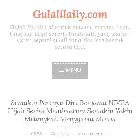
Gulalilaily.com
S
k
i
Gulali itu bisa dibentuk macam-macam. Lucu,
p
Unik dan Legit seperti Hidup kita yang warna-
t
warni seperti gulali yang bisa kita bentuk
o
sesuka hati.
c
o
n
MENU
t
e
n
t
Semakin Percaya Diri Bersama NIVEA
Hijab Series Membuatmu Semakin Yakin
Melangkah Menggapai Mimpi
05.53
Gulalilaily
No comments