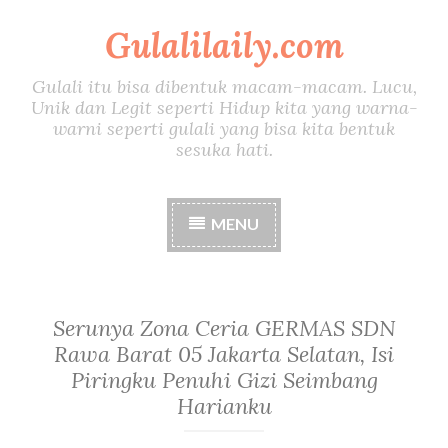
Gulalilaily.com
S
k
i
Gulali itu bisa dibentuk macam-macam. Lucu,
p
Unik dan Legit seperti Hidup kita yang warna-
t
warni seperti gulali yang bisa kita bentuk
o
sesuka hati.
c
o
n
MENU
t
e
n
t
Serunya Zona Ceria GERMAS SDN
Rawa Barat 05 Jakarta Selatan, Isi
Piringku Penuhi Gizi Seimbang
Harianku