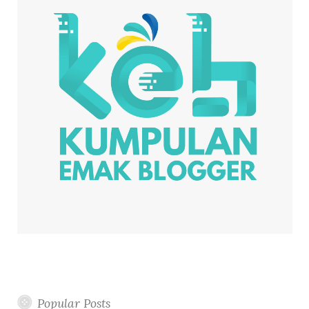
r
:
Popular Posts