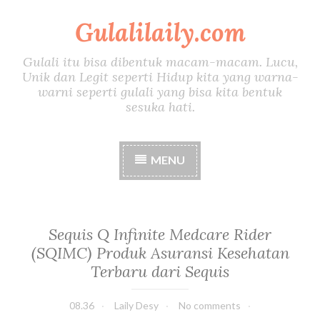
Gulalilaily.com
S
k
i
Gulali itu bisa dibentuk macam-macam. Lucu,
p
Unik dan Legit seperti Hidup kita yang warna-
t
warni seperti gulali yang bisa kita bentuk
o
sesuka hati.
c
o
n
MENU
t
e
n
t
Sequis Q Infinite Medcare Rider
(SQIMC) Produk Asuransi Kesehatan
Terbaru dari Sequis
08.36
Laily Desy
No comments