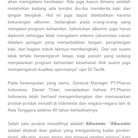
akan memgalami hambatan. Ada juga kasus dimana setelah
melahirkan kadang ada kondisi ibu-ibu menderita kaki dan
tangan bengkak. Hal ini juga dapat disebabkan karena
kekurangan albumin. Sedangkan pada orang-orang yang
menjalani program kehamilan, kebutuhan albumin juga harus
dipenuhi sehingga tidak mengalami edema (akumulasi cairan
didalam jaringan yang menyebabkan tangan, pergelangan
kaki, dan bagian tubuh lainnya membengkak). Dari sisi suami
tidak terlalu berpengaruh tetapi, bagi pasutri yang sedang
menjalankan program kehamilan kesehatan fisik suami juga
mempengaruhi kualitas spermanya" ujar Dr.Taufik.
Pada kesempatan yang sama, General Manager PT.Pharos
Indonesia, Daniel Thian, menjelaskan bahwa PT.Pharos
Indonesia telah berhasil mengembangkan dan memasarkan
produk-produk inovatif di Indonesia dan negara-negara lain di
Asia Tenggara selama 40 tahun kehadirannya.
Salah satu produk inovatifnya adalah
Albusmin
.
"
Albusmin
adalah ekstrak ikan gabus yang mengandung kadar protein
tinggi, albumin, asam amino dan mineral penting lainnya" kata