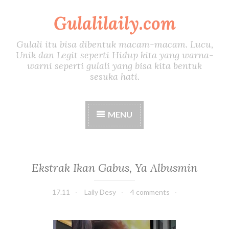
Gulalilaily.com
S
k
i
Gulali itu bisa dibentuk macam-macam. Lucu,
p
Unik dan Legit seperti Hidup kita yang warna-
t
warni seperti gulali yang bisa kita bentuk
o
sesuka hati.
c
o
n
MENU
t
e
n
t
Ekstrak Ikan Gabus, Ya Albusmin
17.11
Laily Desy
4 comments