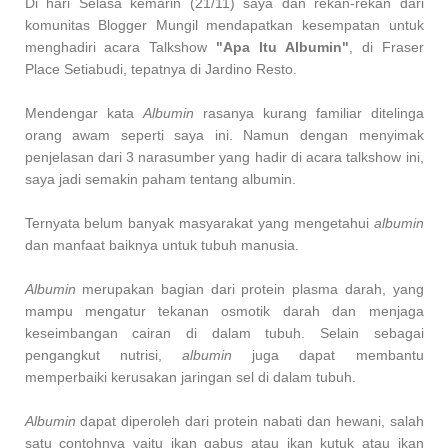
Di hari Selasa kemarin (21/11) saya dan rekan-rekan dari
komunitas Blogger Mungil mendapatkan kesempatan untuk
menghadiri acara Talkshow
"Apa Itu Albumin"
, di Fraser
Place Setiabudi, tepatnya di Jardino Resto.
Mendengar kata
Albumin
rasanya kurang familiar ditelinga
orang awam seperti saya ini. Namun dengan menyimak
penjelasan dari 3 narasumber yang hadir di acara talkshow ini,
saya jadi semakin paham tentang albumin.
Ternyata belum banyak masyarakat yang mengetahui
albumin
dan manfaat baiknya untuk tubuh manusia.
Albumin
merupakan bagian dari protein plasma darah, yang
mampu mengatur tekanan osmotik darah dan menjaga
keseimbangan cairan di dalam tubuh. Selain sebagai
pengangkut nutrisi,
albumin
juga dapat membantu
memperbaiki kerusakan jaringan sel di dalam tubuh.
Albumin
dapat diperoleh dari protein nabati dan hewani, salah
satu contohnya yaitu ikan gabus atau ikan kutuk atau ikan