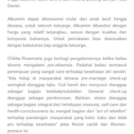
Daniel.
Albusmin dapat dikonsumsi mulai dari anak kecil hingga
dewasa, untuk seluruh keluarga. Albusmin dibandrol dengan
harga yang relatif terjangkau, sesuai dengan kualitas dan
komposisi bahannya. Untuk pemakaian bisa disesuaikan
dengan kebutuhan tiap anggota keluarga.
Chikita Rosemarie juga berbagi pengalamannya ketika beliau
divonis mengalami
pre-eklamsia
. Padahal beliau termasuk
perempuan yang sangat
care
terhadap kesehatan diri sendiri.
"Kita hidup di masyarakat dimana
pre-marriage check-up
seringkali dianggap tabu. Cuti hamil dan menyusui dianggap
sebagai bagian ketidakproduktifan.
General check-up
dianggap sebagai pemborosan. Bahkan, stress dianggap
sebagai bagian integral dari kehidupan manusia,
self-care
dan
health-consciousness
itu menjadi bagian dari "
act of rebellion
"
terhadap pandangan masyarakat yang kolot, kaku dan tidak
pro terhadap kesehatan" jelas Musisi cantik dan Women-
preneur ini.